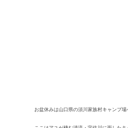
お盆休みは山口県の須川家族村キャンプ場
ここはアユが棲む清流・宇佐川に面したキ