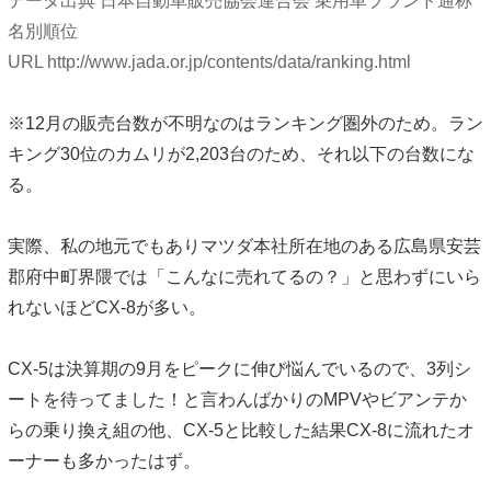
データ出典 日本自動車販売協会連合会 乗用車ブランド通称
名別順位
URL http://www.jada.or.jp/contents/data/ranking.html
※12月の販売台数が不明なのはランキング圏外のため。ラン
キング30位のカムリが2,203台のため、それ以下の台数にな
る。
実際、私の地元でもありマツダ本社所在地のある広島県安芸
郡府中町界隈では「こんなに売れてるの？」と思わずにいら
れないほどCX-8が多い。
CX-5は決算期の9月をピークに伸び悩んでいるので、3列シ
ートを待ってました！と言わんばかりのMPVやビアンテか
らの乗り換え組の他、CX-5と比較した結果CX-8に流れたオ
ーナーも多かったはず。