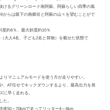
抜けるグリーンロード南阿蘇。阿蘇らしい四季の風
峠からは眼下の南郷谷と阿蘇の山々を望むことがで
斜度約6％、最大斜度約10％
50kg（大人4名、子ども2名と荷物）を載せた状態で
速よりマニュアルモードを使う方が走りやすい。
や、AT任せでキックダウンするより、最高出力を発
ーズに早く走れる。
した。
50～70kmで走ってリッター4～6km