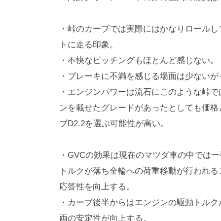
・峠のカーブでは実際にはかなりロールし
トに走る印象。
・不快なピッチングもほとんど感じない。
・ブレーキに不満を感じる場面は少ないが
・エンジンパワーは流石にこのような峠で
ンを載せたグレードがあったとしても価格
ブD2.2を選ぶ可能性が高い。
・GVCの効果は現在のマツダ車の中では
トルクが落ち全輪への荷重移動が行われる
応答性を向上する。
・カーブ後半からはエンジンの駆動トルク
両の安定性が向上する。