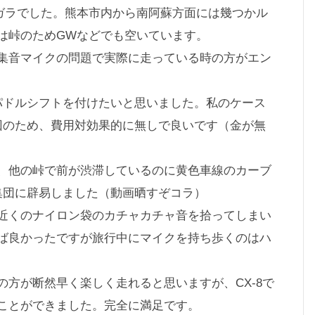
ガラでした。熊本市内から南阿蘇方面には幾つかル
は峠のためGWなどでも空いています。
集音マイクの問題で実際に走っている時の方がエン
パドルシフトを付けたいと思いました。私のケース
回のため、費用対効果的に無しで良いです（金が無
、他の峠で前が渋滞しているのに黄色車線のカーブ
集団に辟易しました（動画晒すぞコラ）
近くのナイロン袋のカチャカチャ音を拾ってしまい
ば良かったですが旅行中にマイクを持ち歩くのはハ
方が断然早く楽しく走れると思いますが、CX-8で
ことができました。完全に満足です。