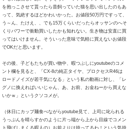
を抱っこさせて貰ったら昔飼っていた猫を思い出したのもあ
って、気絶するほどかわいかった。お値段50万円ですって、
う～ん、たけえ、、でも15万くらいだったらオッサンのへそ
くりパワーで衝動買いしたかも知れない。生き物は安直に買
ってはいけません。そういった意味で気軽に買えないお値段
でOKだと思います。
その後、子どもたちが買い物中、暇つぶしにyoutubeのコメ
ント欄を見ると、「CX-8の純正タイヤ、プロクセスR46は
ロードノイズが若干気になる」という私の動画に対し、「レ
グノに換えればいいじゃん、あ、お前、お金ねーから買えな
いかｗ」というクソコメが。
（休日にカップ麺食べながらyoutube見て、上司に叱られる
うっぷんを晴らすかのように片っ端から上から目線でコメン
ト飛ばしまくる暇人の）お前よりは持ってるわ！という気持