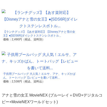
【ランチグッズ】【あす楽対応】【Disneyアナと雪の女
王】●[SDS6R]ダイレクトステンレスボトル...
価格：2,490円（税込、送料別）
子供用プールバッグ 大人気！エルサ、アナ、キッズかば
ん、トートバッグ【レビューを書いて送料...
価格：2,538円（税込、送料込）
アナと雪の女王 MovieNEX (ブルーレイ＋DVD+デジタルコ
ピー+MovieNEXワールドセット)