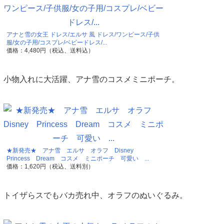
アナと雪の女王 ドレス/エルサ 風 ドレス/ワンピース/子供
服/女の子用/コスプレ/ベビードレス/...
価格：4,480円（税込、送料込）
小物入れに大活躍、アナ雪のコスメミニポーチ。
★新発売★ アナ雪 エルサ オラフ Disney
Princess Dream コスメ ミニポーチ 可愛い ...
価格：1,620円（税込、送料別）
トイザらスでもバカ売れ中、オラフのぬいぐるみ。