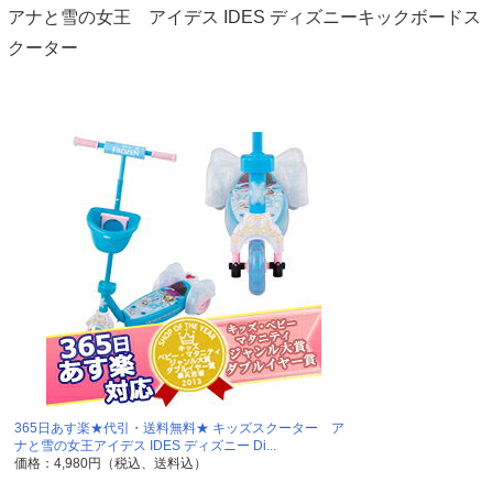
アナと雪の女王 アイデス IDES ディズニーキックボードス
クーター
365日あす楽★代引・送料無料★ キッズスクーター ア
ナと雪の女王アイデス IDES ディズニー Di...
価格：4,980円（税込、送料込）