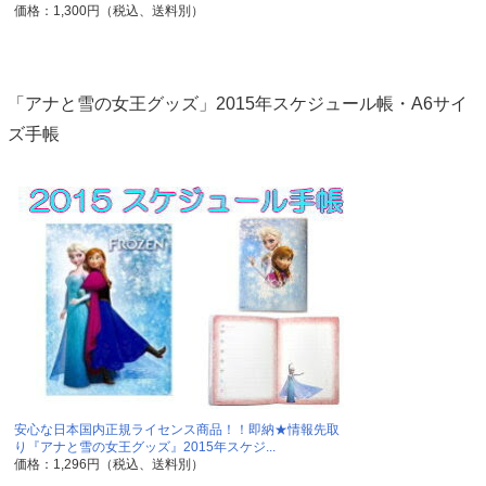
価格：1,300円（税込、送料別）
「アナと雪の女王グッズ」2015年スケジュール帳・A6サイ
ズ手帳
安心な日本国内正規ライセンス商品！！即納★情報先取
り『アナと雪の女王グッズ』2015年スケジ...
価格：1,296円（税込、送料別）