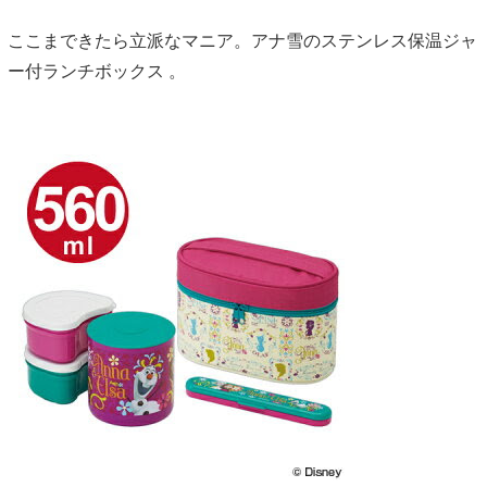
ここまできたら立派なマニア。アナ雪のステンレス保温ジャ
ー付ランチボックス 。