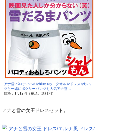
アナ雪 パロディdvdやblue-ray、タオルやドレスやtシャ
ツと一緒にボクサーパンツも人気アナ雪 ...
価格：1,512円（税込、送料別）
アナと雪の女王ドレスセット。