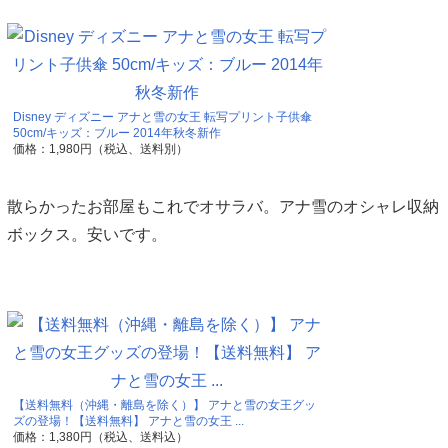
Disney ディズニー アナと雪の女王 転写プリント子供傘
50cm/キッズ：ブルー 2014年秋冬新作
価格：1,980円（税込、送料別）
散らかったお部屋もこれでオサラバ。アナ雪のオシャレ収納
ボックス。安いです。
【送料無料（沖縄・離島を除く）】 アナと雪の女王グッ
ズの登場！【送料無料】 アナと雪の女王 ...
価格：1,380円（税込、送料込）