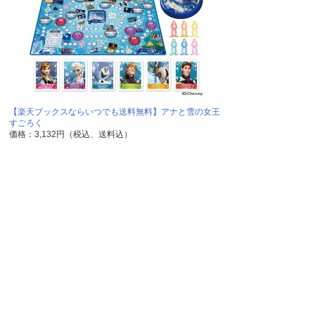
【楽天ブックスならいつでも送料無料】アナと雪の女王
すごろく
価格：3,132円（税込、送料込）