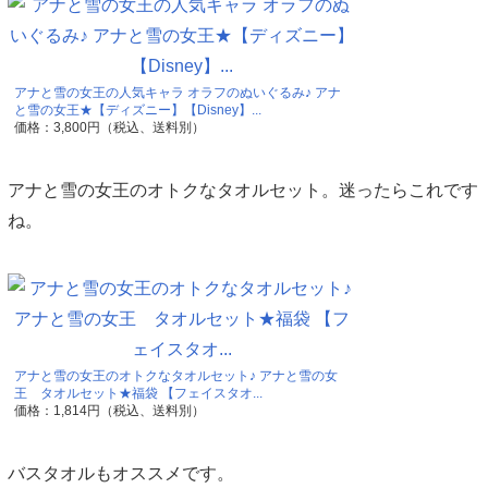
アナと雪の女王の人気キャラ オラフのぬいぐるみ♪ アナ
と雪の女王★【ディズニー】【Disney】...
価格：3,800円（税込、送料別）
アナと雪の女王のオトクなタオルセット。迷ったらこれです
ね。
アナと雪の女王のオトクなタオルセット♪ アナと雪の女
王 タオルセット★福袋 【フェイスタオ...
価格：1,814円（税込、送料別）
バスタオルもオススメです。