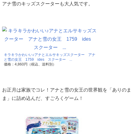
アナ雪のキッズスクーターも大人気です。
キラキラかわいい♪アナとエルサキッズスクーター アナ
と雪の女王 1759 ides スクーター ...
価格：4,860円（税込、送料別）
お正月は家族でコレ！アナと雪の女王の世界観を「ありのま
ま」に詰め込んだ、すごろくゲーム！